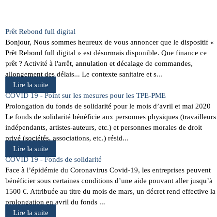
Prêt Rebond full digital
Bonjour, Nous sommes heureux de vous annoncer que le dispositif «
Prêt Rebond full digital » est désormais disponible. Que finance ce
prêt ? Activité à l'arrêt, annulation et décalage de commandes,
allongement des délais... Le contexte sanitaire et s...
Lire la suite
COVID 19 - Point sur les mesures pour les TPE-PME
Prolongation du fonds de solidarité pour le mois d’avril et mai 2020
Le fonds de solidarité bénéficie aux personnes physiques (travailleurs
indépendants, artistes-auteurs, etc.) et personnes morales de droit
privé (sociétés, associations, etc.) résid...
Lire la suite
COVID 19 - Fonds de solidarité
Face à l’épidémie du Coronavirus Covid-19, les entreprises peuvent
bénéficier sous certaines conditions d’une aide pouvant aller jusqu’à
1500 €. Attribuée au titre du mois de mars, un décret rend effective la
prolongation en avril du fonds ...
Lire la suite