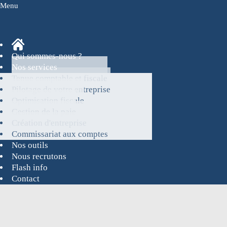
Menu
Qui sommes-nous ?
Nos services
Tenue comptable et fiscale
Pilotage de votre entreprise
Optimisation fiscale
Gestion de la paie
Création d'entreprise
Commissariat aux comptes
Nos outils
Nous recrutons
Flash info
Contact