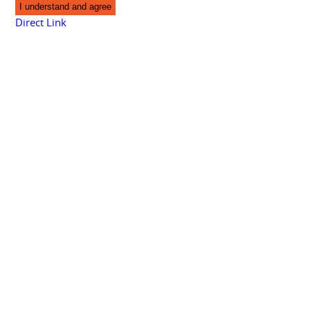
I understand and agree
Direct Link
Contact
27 ter, rue Noailles
78000 Versailles
Tél: 01 85 36 01 90
Site Map
-
Confidentiality Politic
-
Legal Notice
- ©Landry
CONSEIL -
Contact
-
Magiris Design