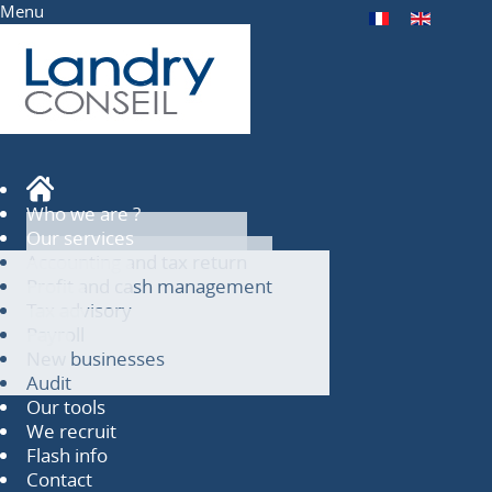
Menu
Who we are ?
Our services
Accounting and tax return
Profit and cash management
Tax advisory
Payroll
New businesses
Audit
Our tools
We recruit
Flash info
Contact